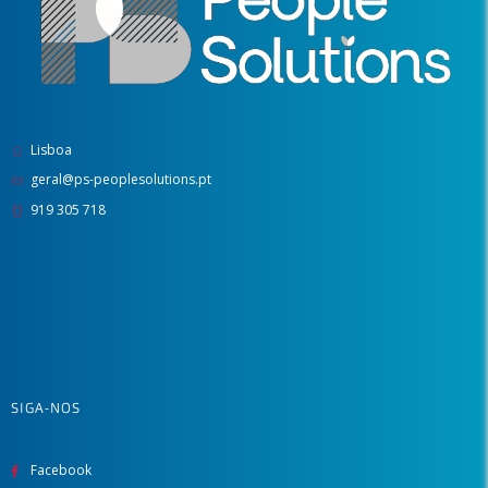
Lisboa
geral@ps-peoplesolutions.pt
919 305 718
SIGA-NOS
Facebook