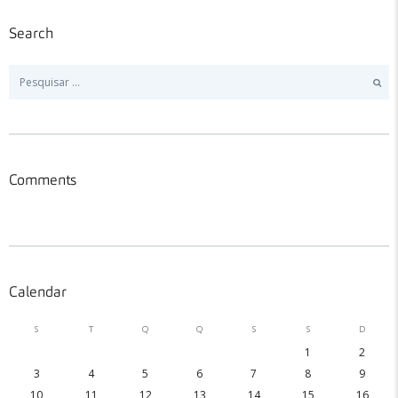
Search
Pesquisar
por:
Comments
Calendar
S
T
Q
Q
S
S
D
1
2
3
4
5
6
7
8
9
10
11
12
13
14
15
16