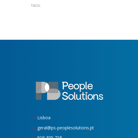
TAGS:
Lisboa
geral@ps-peoplesolutions.pt
919 305 718