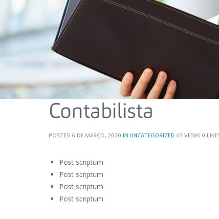
Contabilista
POSTED
6 DE MARÇO, 2020
IN
UNCATEGORIZED
45
VIEWS
0
LIKE
Post scriptum
Post scriptum
Post scriptum
Post scriptum