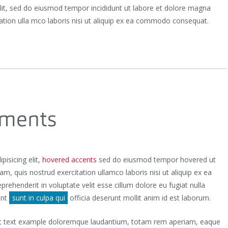
elit, sed do eiusmod tempor incididunt ut labore et dolore magna
ation ulla mco laboris nisi ut aliquip ex ea commodo consequat.
ements
pisicing elit,
hovered accents
sed do eiusmod tempor hovered ut
, quis nostrud exercitation ullamco laboris nisi ut aliquip ex ea
eprehenderit in voluptate velit esse cillum dolore eu fugiat nulla
ent
sunt in culpa qui
officia deserunt mollit anim id est laborum.
alic text example doloremque laudantium, totam rem aperiam, eaque